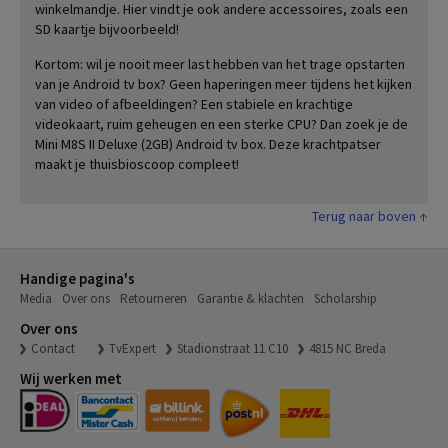
winkelmandje. Hier vindt je ook andere accessoires, zoals een
SD kaartje bijvoorbeeld!
Kortom: wil je nooit meer last hebben van het trage opstarten
van je Android tv box? Geen haperingen meer tijdens het kijken
van video of afbeeldingen? Een stabiele en krachtige
videokaart, ruim geheugen en een sterke CPU? Dan zoek je de
Mini M8S II Deluxe (2GB) Android tv box. Deze krachtpatser
maakt je thuisbioscoop compleet!
Terug naar boven ↑
Handige pagina's
Media
Over ons
Retourneren
Garantie & klachten
Scholarship
Over ons
Contact
TvExpert
Stadionstraat 11 C10
4815 NC Breda
Wij werken met