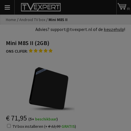
(0)
Home
/
Android TV box
/
Mini M8S II
Advies?
support@tvexpert.nl
of de
keuzehulp
!
Mini M8S II (2GB)
ONS CIJFER:
€
71,95
(5+
beschikbaar
)
TV box installeren (+
€ 12,99
GRATIS
)