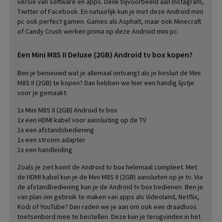
versie van software en apps. Denk bijvoorbeeld aan Instagram,
Twitter of Facebook. En natuurlijk kun je met deze Android mini
pc ook perfect gamen. Games als Asphalt, maar ook Minecraft
of Candy Crush werken prima op deze Android mini pc.
Een Mini M8S II Deluxe (2GB) Android tv box kopen?
Ben je benieuwd wat je allemaal ontvangt als je besluit de Mini
M8S II (2GB) te kopen? Dan hebben we hier een handig lijstje
voor je gemaakt:
1x Mini M8S II (2GB) Android tv box
1x een HDMI kabel voor aansluiting op de TV
1x een afstandsbediening
1x een stroom adapter
1x een handleiding
Zoals je ziet komt de Android tv box helemaal compleet. Met
de HDMI kabel kun je de Mini M8S II (2GB) aansluiten op je tv. Via
de afstandbediening kun je de Android tv box bedienen. Ben je
van plan om gebruik te maken van apps als Videoland, Netflix,
Kodi of YouTube? Dan raden we je aan om ook een draadloos
toetsenbord mee te bestellen. Deze kun je terugvinden in het