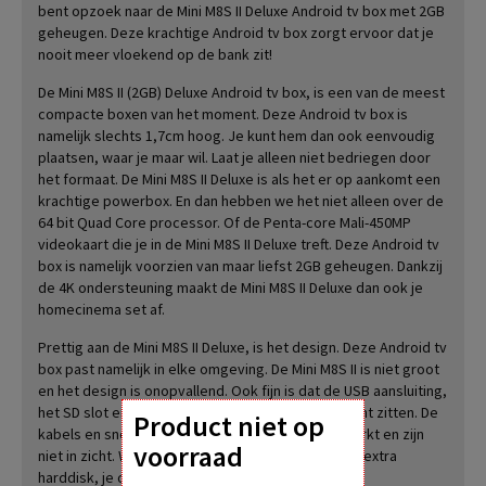
bent opzoek naar de Mini M8S II Deluxe Android tv box met 2GB
geheugen. Deze krachtige Android tv box zorgt ervoor dat je
nooit meer vloekend op de bank zit!
De Mini M8S II (2GB) Deluxe Android tv box, is een van de meest
compacte boxen van het moment. Deze Android tv box is
namelijk slechts 1,7cm hoog. Je kunt hem dan ook eenvoudig
plaatsen, waar je maar wil. Laat je alleen niet bedriegen door
het formaat. De Mini M8S II Deluxe is als het er op aankomt een
krachtige powerbox. En dan hebben we het niet alleen over de
64 bit Quad Core processor. Of de Penta-core Mali-450MP
videokaart die je in de Mini M8S II Deluxe treft. Deze Android tv
box is namelijk voorzien van maar liefst 2GB geheugen. Dankzij
de 4K ondersteuning maakt de Mini M8S II Deluxe dan ook je
homecinema set af.
Prettig aan de Mini M8S II Deluxe, is het design. Deze Android tv
box past namelijk in elke omgeving. De Mini M8S II is niet groot
en het design is onopvallend. Ook fijn is dat de USB aansluiting,
het SD slot en de SPIF aansluiting aan de achterkant zitten. De
Product niet op
kabels en snoeren zitten dan ook goed weggewerkt en zijn
voorraad
niet in zicht. Wel prettig voor het aansluiten van je extra
harddisk, je draadloze toetsenbord of je joystick.