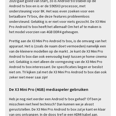
2020 gaat goed van start, zo is Android 9.0 stabiel op de
Android tv box en is er de S905X3 processor, met
ondersteuning voor 8K. Het was even zoeken voor een
betaalbare TV box, die deze features probleemloos
ondersteund. Gelukkig is er niet voor niets gezocht. De X3 Mini
Pro Android tv box heeft het allemaal! Om het af te maken is
het model voorzien van 4GB DDR4 geheugen.
Prettig aan de X3 Mini Pro Android tv box, is de omvang van het
apparaat. Het is (zoals de naam doet vermoeden) namelijk een
van de kleinere modellen op de markt. Je kunt de X3 Mini Pro
Android tv box dan ook eenvoudig kwijt tussen je home cinema
set. Gelukkig is niet alleen de vormgeving van de X3 Mini Pro
Android tv box interessant. De specificaties liegen er beslist
niet om. TV kijken zal met de X3 Mini Pro Android tv box dan ook
zeker niet meer saai zijn!
De X3 Mini Pro (4GB) mediaspeler gebruiken
Heb je nog niet eerder een Android tv box gehad? Of ben je
misschien niet heel technisch? Dan kunnen we je alvast
geruststellen. De X3 Mini Pro Android tv box zul je kant en klaar
van ons ontvangen. In de doos tref je een HDMI kabel aan.