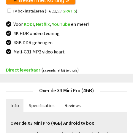
Bestel met korting »
TV box installeren (+
€ 12,99
GRATIS
)
Voor
KODI
,
Netflix
,
YouTube
en meer!
4K HDR ondersteuning
4GB DDR geheugen
Mali-G31 MP2 video kaart
(
)
Direct leverbaar
razendsnel bij je thuis
Over de X3 Mini Pro (4GB)
Info
Specificaties
Reviews
Over de X3 Mini Pro (4GB) Android tv box