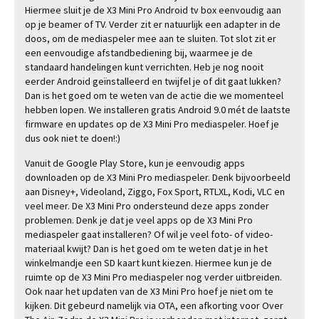
Hiermee sluit je de X3 Mini Pro Android tv box eenvoudig aan
op je beamer of TV. Verder zit er natuurlijk een adapter in de
doos, om de mediaspeler mee aan te sluiten. Tot slot zit er
een eenvoudige afstandbediening bij, waarmee je de
standaard handelingen kunt verrichten. Heb je nog nooit
eerder Android geïnstalleerd en twijfel je of dit gaat lukken?
Dan is het goed om te weten van de actie die we momenteel
hebben lopen. We installeren gratis Android 9.0 mét de laatste
firmware en updates op de X3 Mini Pro mediaspeler. Hoef je
dus ook niet te doen!:)
Vanuit de Google Play Store, kun je eenvoudig apps
downloaden op de X3 Mini Pro mediaspeler. Denk bijvoorbeeld
aan Disney+, Videoland, Ziggo, Fox Sport, RTLXL, Kodi, VLC en
veel meer. De X3 Mini Pro ondersteund deze apps zonder
problemen. Denk je dat je veel apps op de X3 Mini Pro
mediaspeler gaat installeren? Of wil je veel foto- of video-
materiaal kwijt? Dan is het goed om te weten dat je in het
winkelmandje een SD kaart kunt kiezen. Hiermee kun je de
ruimte op de X3 Mini Pro mediaspeler nog verder uitbreiden.
Ook naar het updaten van de X3 Mini Pro hoef je niet om te
kijken. Dit gebeurd namelijk via OTA, een afkorting voor Over