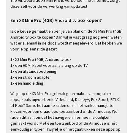
The Air. Zodra de X3 Mini Pro is verbonden met internet, zorgt
deze zelf voor de verwerking van updates!
Een X3 Mini Pro (4GB) Android tv box kopen?
Is de keuze gemaakt en ben je van plan om de X3 Mini Pro (4GB)
Android tv box te kopen? Dan wil je vast graag nog even weten
wat er allemaal in de doos wordt meegeleverd. Dat hebben we
voor je op een rijtje gezet:
1x X3 Mini Pro (4GB) Android tv box
1x een HDMI kabel voor aansluiting op de TV
1x een afstandsbediening
1x een stroom adapter
1x een handleiding
Wil je op de X3 Mini Pro gebruik gaan maken van populaire
apps, zoals bijvoorbeeld Videoland, Disney+, Fox Sport, RTLXL
of Kodi? Dan is het aan te raden om in het winkelmandje te
kiezen voor een draadloos toetsenbord of de Airmouse. We
raden dit aan, omdat het navigeren hiermee makkelijker
gemaakt wordt. Met een toetsenbord of de Airmouse is het
eenvoudiger typen. Twijfel je of het gaat lukken deze apps op