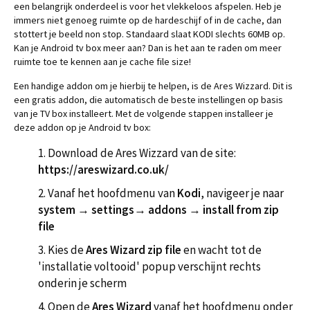
een belangrijk onderdeel is voor het vlekkeloos afspelen. Heb je
immers niet genoeg ruimte op de hardeschijf of in de cache, dan
stottert je beeld non stop. Standaard slaat KODI slechts 60MB op.
Kan je Android tv box meer aan? Dan is het aan te raden om meer
ruimte toe te kennen aan je cache file size!
Een handige addon om je hierbij te helpen, is de Ares Wizzard. Dit is
een gratis addon, die automatisch de beste instellingen op basis
van je TV box installeert. Met de volgende stappen installeer je
deze addon op je Android tv box:
1. Download de Ares Wizzard van de site:
https://areswizard.co.uk/
2. Vanaf het hoofdmenu van
Kodi
, navigeer je naar
system
→
settings
→
addons
→
install from zip
file
3. Kies de
Ares Wizard zip file
en wacht tot de
'installatie voltooid' popup verschijnt rechts
onderin je scherm
4. Open de
Ares Wizard
vanaf het hoofdmenu onder