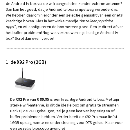
de Android tv box via de wifi aangesloten zonder externe antenne?
Dan kan het goed, dat je Android tv box simpelweg verouderd is.
We hebben daarom hieronder een selectie gemaakt van een drietal
krachtige boxen. Kies in het winkelmandje
“installeer populaire
apps”
, en wij configureren de box meteen goed. Ben je direct af van
het buffer probleem! Nog wel vertrouwen in je huidige Android tv
box? Scrol dan even verder!
1. de X92 Pro (2GB)
De
X92 Pro
van
€ 89,95
is een krachtige Android tv box. Met zijn
sterke wifi-antenne, is dit de ideale box om gratis te streamen.
Dankzij de 2GB geheugen, zal je geen last van haperingen of
buffer problemen hebben. Verder heeft de X92 Pro maar liefst
16GB opslag ruimte en ondersteuning voor DTS geluid. Klaar voor
een gezellig bioscoop avondje?